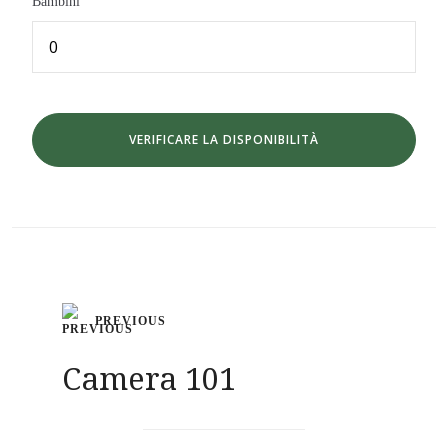
Bambini
Navigazione
PREVIOUS
articoli
Camera 101