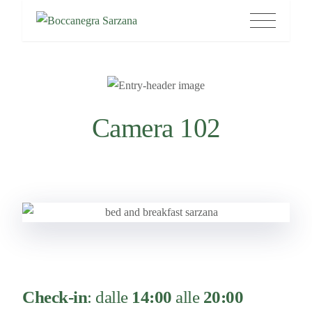
Skip
Boccanegra Sarzana
to
content
Camera 102
Check-in
: dalle
14:00
alle
20:00