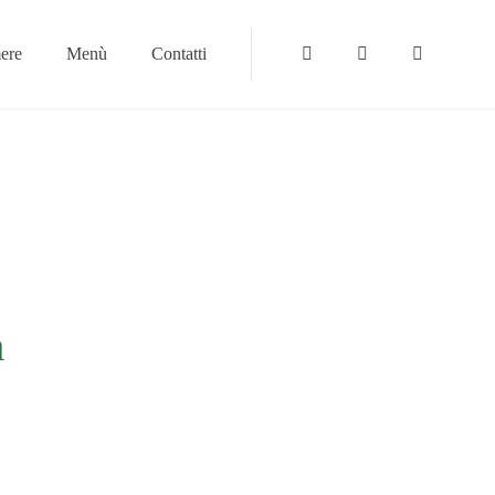
ere
Menù
Contatti
Instagram
Tripadvisor
Facebook
a