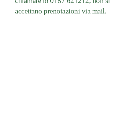
chiamare lo
0187 621212
, non si
accettano prenotazioni via mail.