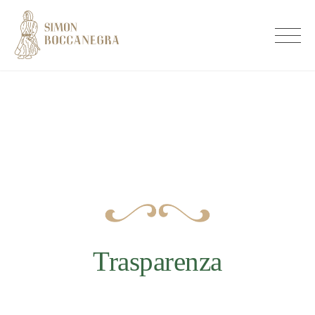
Skip
to
Boccanegra Sarzana
content
Trasparenza